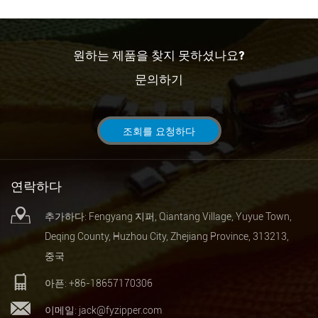
원하는 제품을 찾지 못하셨나요?
문의하기
조회를 요청하다
연락하다
추가하다: Fengyang 지퍼, Qiantang Village, Yuyue Town,
Deqing County, Huzhou City, Zhejiang Province, 313213,
중국
아픈: +86-18657170306
이메일:
jack@fyzipper.com