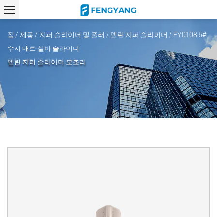
집
/
제품
/
지퍼 슬라이더 및 풀러
/
델린 지퍼 슬라이더
/
FY0108 5#
수지 매트 실버 슬라이더
델린 지퍼 슬라이더 모조리