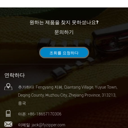
원하는 제품을 찾지 못하셨나요?
문의하기
조회를 요청하다
연락하다
추가하다: Fengyang 지퍼, Qiantang Village, Yuyue Town,
Deqing County, Huzhou City, Zhejiang Province, 313213,
중국
아픈: +86-18657170306
이메일:
jack@fyzipper.com